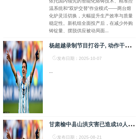
依托国内领先的智能化熔铸技术、精准控
温系统和“双炉交替”作业模式——两台熔
化炉灵活切换，大幅提升生产效率与质量
稳定性。新机组全面投产后，在减少外购
铸锭量、摆脱供应被动局面...
杨
超越录制节目打谷子, 动作干脆利落用力甩打, 一看就是真干过活
发布日期：2025-10-07
...
甘
肃榆中县山洪灾害已造成10人遇难33人失联 _大皖新闻 | 安徽网
发布日期：2025-08-21