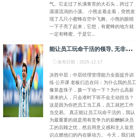
气。它走过了长满青苔的大石头，跨过了
潺潺流淌的小溪。 小熊走着走着，突然发
现了几只小蜜蜂在空中飞舞。小熊的眼睛
一下子亮了起来，它想，有蜜蜂的地方就
一定有蜂蜜。于是它...
能
让员工玩命干活的领导, 无非是抓住了这2点
发布日期：2025-12-17
决胜中层：中层经理管理能力全面提升训
练 公开课 老板们总在问：为什么我的员工
像算盘珠子，拨一下动一下？为什么高薪
请来的人，只会准时下班不会主动担当？
这是因为你把员工当工具，员工就把工作
当交易。 真正能让员工玩命干活的，我认
为最重要的就是用有竞争力的薪酬解决员
工的后顾之忧，然后用意义感和主人翁意
识点燃他们的内在驱动力。 今天，我们就