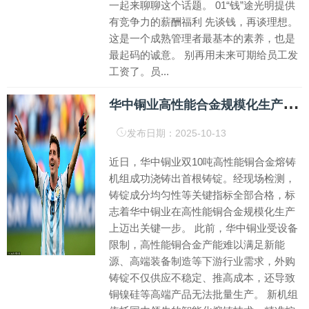
一起来聊聊这个话题。 01“钱”途光明提供
有竞争力的薪酬福利 先谈钱，再谈理想。
这是一个成熟管理者最基本的素养，也是
最起码的诚意。 别再用未来可期给员工发
工资了。员...
华
中铜业高性能合金规模化生产取得新突破！
发布日期：2025-10-13
近日，华中铜业双10吨高性能铜合金熔铸
机组成功浇铸出首根铸锭。经现场检测，
铸锭成分均匀性等关键指标全部合格，标
志着华中铜业在高性能铜合金规模化生产
上迈出关键一步。 此前，华中铜业受设备
限制，高性能铜合金产能难以满足新能
源、高端装备制造等下游行业需求，外购
铸锭不仅供应不稳定、推高成本，还导致
铜镍硅等高端产品无法批量生产。 新机组