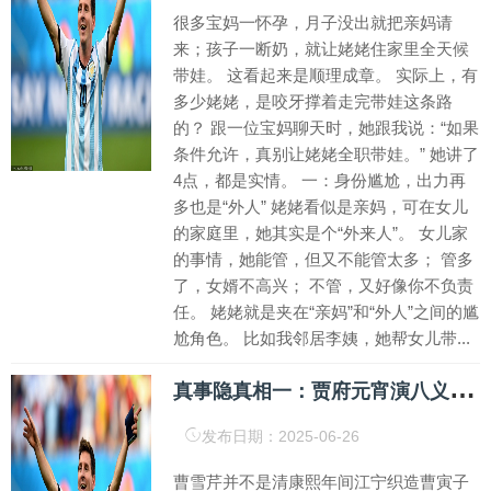
很多宝妈一怀孕，月子没出就把亲妈请
来；孩子一断奶，就让姥姥住家里全天候
带娃。 这看起来是顺理成章。 实际上，有
多少姥姥，是咬牙撑着走完带娃这条路
的？ 跟一位宝妈聊天时，她跟我说：“如果
条件允许，真别让姥姥全职带娃。” 她讲了
4点，都是实情。 一：身份尴尬，出力再
多也是“外人” 姥姥看似是亲妈，可在女儿
的家庭里，她其实是个“外来人”。 女儿家
的事情，她能管，但又不能管太多； 管多
了，女婿不高兴； 不管，又好像你不负责
任。 姥姥就是夹在“亲妈”和“外人”之间的尴
尬角色。 比如我邻居李姨，她帮女儿带...
真
事隐真相一：贾府元宵演八义，暗藏家国血泪，是全书大转折_朱明_赵武_孤儿
发布日期：2025-06-26
曹雪芹并不是清康熙年间江宁织造曹寅子