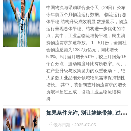
中国物流与采购联合会今天（29日）公布
今年前五个月物流运行数据。 物流运行总
体平稳 结构升级成效明显 数据显示，物流
运行呈现总体平稳、结构进一步优化的特
点，其中，工业品物流增势平稳，民生消
费物流需求加速释放。 1—5月份，全国社
会物流总额为138.7万亿元，同比增长
5.3%。5月当月增长5.0%，较上月回落0.5
个百分点，波动幅度环比有所收窄。5月，
在产业升级与政策发力的双重驱动下，绝
大多数工业品细分领域物流需求保持韧性
增长。 其中，装备制造对物流需求的增长
贡献率超过五成，引领工业品物流结构
持...
如
果条件允许, 别让姥姥带娃, 过来人说出个4个实情
发布日期：2025-07-05