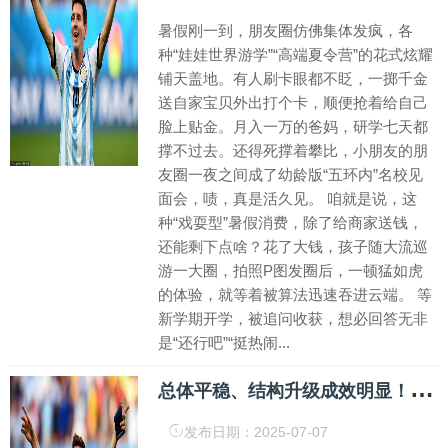
暑假刚一到，朋友圈仿佛集体发疯，各
种“娃娃世界游学”“高端夏令营”的花式炫耀
铺天盖地。有人刷卡眼都不眨，一掷千金
送自家宝贝外出打个卡，顺便抢着给自己
脸上贴金。月入一万的爸妈，研学七天都
撑不过去。还得死撑着攀比，小朋友的朋
友圈一夜之间成了幼龄版“五环内”名校见
面会，啧，真是活久见。 咱就是说，这
种“戏耍型”暑假消费，除了给商家送钱，
还能剩下点啥？花了大钱，孩子随大流巡
游一大圈，拍照P图发圈后，一顿猛如虎
的体验，就等着被算法迅速吞进云端。 等
新学期开学，被追问收获，想必回答无非
是“还行吧”“挺热闹...
总
体平稳、结构升级成效明显！1—5月物流运行数据公布_大皖新闻 | 安徽网
发布日期：2025-07-07