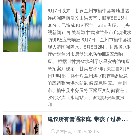
8月7日以来，甘肃兰州市榆中县等地遭遇
连续强降雨引发山洪灾害，截至8日15时
30分，已造成10人死亡、33人失联。（央
视新闻） 相关新闻 甘肃省兰州市启动洪水
防御Ⅰ级应急响应 8月7日，兰州市榆中县出
现大范围强降水。8月8日2时，甘肃省水利
厅针对兰州市启动洪水防御Ⅲ级应急响
应。 根据《甘肃省水利厅水旱灾害防御应
急预案》规定，甘肃省水利厅决定自8月8
日18时起，将针对兰州洪水防御Ⅲ级应急
响应调整为洪水防御Ⅰ级应急响应。 兰州
市、榆中县水务局将压紧压实防御责任，
强化水库（水电站）、淤地坝安全度汛
和...
建
议所有普通家庭, 带孩子过暑假, 低配生活, 高配格局
发布日期：2025-08-05